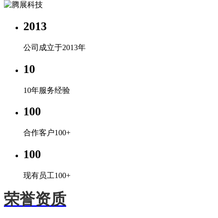
2013
公司成立于2013年
10
10年服务经验
100
合作客户100+
100
现有员工100+
荣誉资质