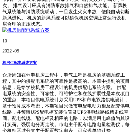
次。 排气设计应具有消防事故排气和自然排气功能。 新风换
气系统能与消防系统联动，一旦发生火灾事故，便能自动切断
新风进风。 机房的新风系统可以确保机房空调正常运行及机
房合理的正压状态。
10
2022
-05
机房供配电系统方案
众所周知在弱电机房工程中，电气工程是机房的基础系统工
程，其中的供配电系统的可靠性是极高的。本章中提到的项目
信息，是给学校机房工程设计的机房供配电系统方案。 供配
电系统的安全性、可靠性、可维护性和在线扩展性是本次项目
的重点。本项目供电系统计划采用UPS和市电双路供电设计，
基于预算成本考虑，本期项目只做市电配电动力柜及配套供电
线路，并预留UPS配电柜安装位置及UPS供电线路线槽走线空
间。配电线缆、配电柜及相应的电路，以满足用电峰值为其设
计负荷。强弱电分离走线。市电主干配有电路电量检测仪，每
个机柜区域分支主干配置数字电表，可实现单独计费。