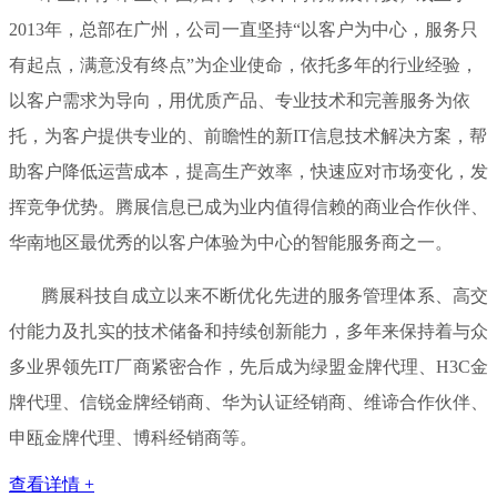
2013年，总部在广州，公司一直坚持“以客户为中心，服务只
有起点，满意没有终点”为企业使命，依托多年的行业经验，
以客户需求为导向，用优质产品、专业技术和完善服务为依
托，为客户提供专业的、前瞻性的新IT信息技术解决方案，帮
助客户降低运营成本，提高生产效率，快速应对市场变化，发
挥竞争优势。腾展信息已成为业内值得信赖的商业合作伙伴、
华南地区最优秀的以客户体验为中心的智能服务商之一。
腾展科技自成立以来不断优化先进的服务管理体系、高交
付能力及扎实的技术储备和持续创新能力，多年来保持着与众
多业界领先IT厂商紧密合作，先后成为绿盟金牌代理、H3C金
牌代理、信锐金牌经销商、华为认证经销商、维谛合作伙伴、
申瓯金牌代理、博科经销商等。
查看详情 +