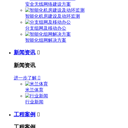
安全无线网络建设方案
智能化机房建设及动环监测
分支组网及移动办公
智能化组网解决方案
新闻资讯

新闻资讯
进一步了解

米兰体育
行业新闻
工程案例

工程案例