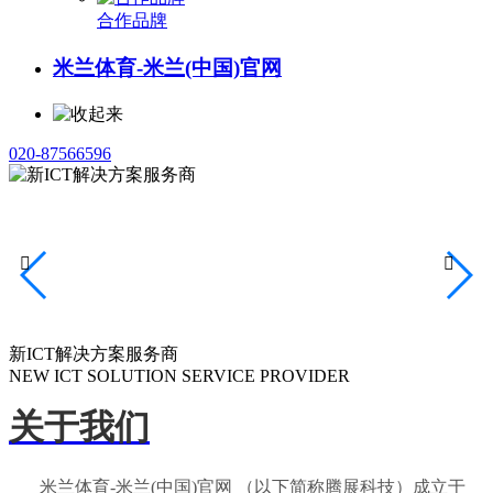
合作品牌
米兰体育-米兰(中国)官网
020-87566596


新ICT解决方案服务商
NEW ICT SOLUTION SERVICE PROVIDER
关于我们
米兰体育-米兰(中国)官网 （以下简称腾展科技）成立于