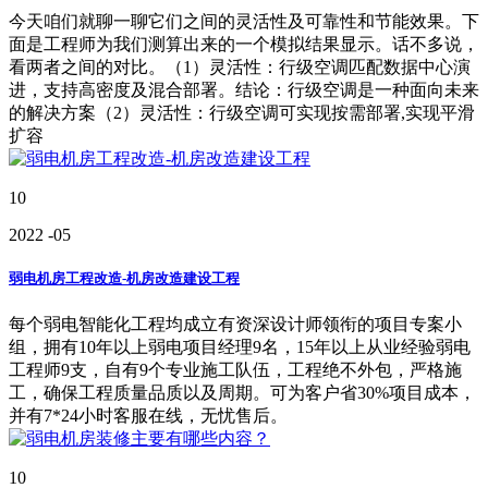
今天咱们就聊一聊它们之间的灵活性及可靠性和节能效果。下
面是工程师为我们测算出来的一个模拟结果显示。话不多说，
看两者之间的对比。（1）灵活性：行级空调匹配数据中心演
进，支持高密度及混合部署。结论：行级空调是一种面向未来
的解决方案（2）灵活性：行级空调可实现按需部署,实现平滑
扩容
10
2022
-05
弱电机房工程改造-机房改造建设工程
每个弱电智能化工程均成立有资深设计师领衔的项目专案小
组，拥有10年以上弱电项目经理9名，15年以上从业经验弱电
工程师9支，自有9个专业施工队伍，工程绝不外包，严格施
工，确保工程质量品质以及周期。可为客户省30%项目成本，
并有7*24小时客服在线，无忧售后。
10