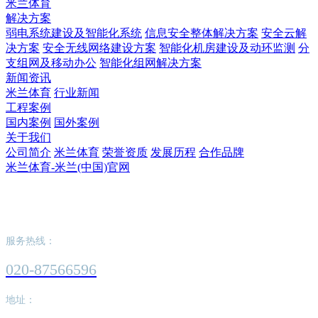
米兰体育
解决方案
弱电系统建设及智能化系统
信息安全整体解决方案
安全云解
决方案
安全无线网络建设方案
智能化机房建设及动环监测
分
支组网及移动办公
智能化组网解决方案
新闻资讯
米兰体育
行业新闻
工程案例
国内案例
国外案例
关于我们
公司简介
米兰体育
荣誉资质
发展历程
合作品牌
米兰体育-米兰(中国)官网
米兰体育-米兰(中国)官网
服务热线：
020-87566596
地址：